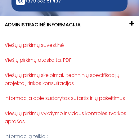
+370 383 51 437
Ankstyvosios pagalbos teikimas
Fizinės medicinos ir reabilitacijos skyrius
Dantų protezavimo kabinetas
ADMINISTRACINĖ INFORMACIJA
Struktūra ir kontaktinė informacija
Viešųjų pirkimų suvestinė
Veiklos sritys
Viešjų pirkimų ataskaita
,
PDF
Korupcijos prevencija
Viešųjų pirkimų skelbimai
,
techninių specifikacijų
projektai, rinkos konsultacijos
Administracinė informacija
Informacija apie sudarytas sutartis ir jų pakeitimus
Viešieji pirkimai
VšĮ Molėtų r. sveikatos centro įstatai
Viešųjų pirkimų vykdymo ir vidaus kontrolės tvarkos
Finansinės ir veiklos ataskaitos
aprašas
Darbo pasiūlymai
Molėtų rajono sveikatos centro Darbo tarybos
Informaciją teikia :