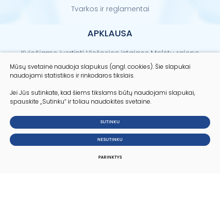
Tvarkos ir reglamentai
APKLAUSA
Kviečiame įvertinti Viešosios įstaigos Molėtų rajono
sveikatos centro paslaugų kokybę
Mūsų svetainė naudoja slapukus (angl. cookies). Šie slapukai
naudojami statistikos ir rinkodaros tikslais.
Vertinti
Jei Jūs sutinkate, kad šiems tikslams būtų naudojami slapukai,
spauskite „Sutinku“ ir toliau naudokitės svetaine.
SUTINKU
© 2024 Visos teisės saugomos
NESUTINKU
Slapukų parinktys
Duomenų apsauga
PARINKTYS
Sukurta:
TEXUS