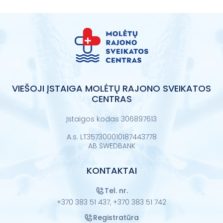
VIEŠOJI ĮSTAIGA MOLĖTŲ RAJONO SVEIKATOS
CENTRAS
Įstaigos kodas 306897613
A.s. LT357300010187443778
AB SWEDBANK
KONTAKTAI
Tel. nr.
+370 383 51 437,
+370 383 51 742
Registratūra