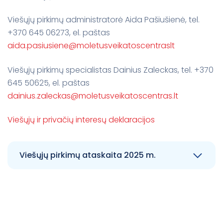
reglamentas
Darbuotojams
Viešųjų pirkimų administratorė Aida Pašiušienė, tel.
+370 645 06273, el. paštas
aida.pasiusiene@moletusveikatoscentraslt
Atviri duomenys
Viešųjų pirkimų specialistas Dainius Zaleckas, tel. +370
Nuorodos
645 50625, el. paštas
dainius.zaleckas@moletusveikatoscentras.lt
Pranešėjų apsauga
Viešųjų ir privačių interesų deklaracijos
Teisinė informacija
Viešųjų pirkimų ataskaita 2025 m.
Tvarkos ir reglamentai