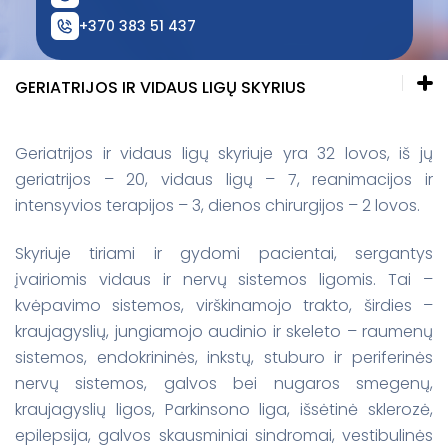
Ankstyvosios pagalbos teikimas
+370 383 51 437
Fizinės medicinos ir reabilitacijos skyrius
Dantų protezavimo kabinetas
GERIATRIJOS IR VIDAUS LIGŲ SKYRIUS
Priėmimo - skubios pagalbos skyrius
Geriatrijos ir vidaus ligų skyriuje yra 32 lovos, iš jų
geriatrijos – 20, vidaus ligų – 7, reanimacijos ir
Geriatrijos ir vidaus ligų skyrius
intensyvios terapijos – 3, dienos chirurgijos – 2 lovos.
Geriatrijos dienos stacionaras
Skyriuje tiriami ir gydomi pacientai, sergantys
įvairiomis vidaus ir nervų sistemos ligomis. Tai –
Slaugos ir palaikomojo gydymo skyrius
kvėpavimo sistemos, virškinamojo trakto, širdies –
kraujagyslių, jungiamojo audinio ir skeleto – raumenų
sistemos, endokrininės, inkstų, stuburo ir periferinės
Fizinės medicinos ir reabilitacijos skyrius
nervų sistemos, galvos bei nugaros smegenų,
kraujagyslių ligos, Parkinsono liga, išsėtinė sklerozė,
Dantų protezavimo kabinetas
epilepsija, galvos skausminiai sindromai, vestibulinės