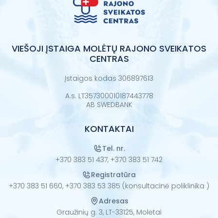
VIEŠOJI ĮSTAIGA MOLĖTŲ RAJONO SVEIKATOS
CENTRAS
Įstaigos kodas 306897613
A.s. LT357300010187443778
AB SWEDBANK
KONTAKTAI
Tel. nr.
+370 383 51 437,
+370 383 51 742
Registratūra
+370 383 51 660,
+370 383 53 385 (konsultacinė poliklinika )
Adresas
Graužinių g. 3, LT-33125, Molėtai