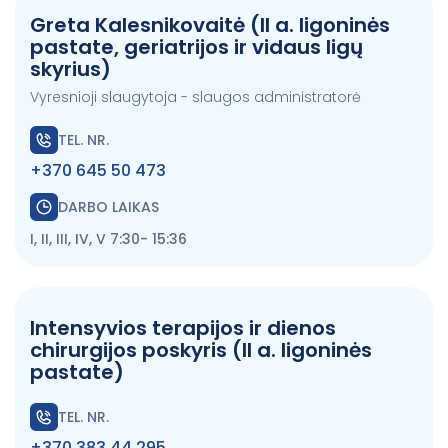
Greta Kalesnikovaitė (II a. ligoninės
pastate, geriatrijos ir vidaus ligų
skyrius)
Vyresnioji slaugytoja - slaugos administratorė
TEL. NR.
+370 645 50 473
DARBO LAIKAS
I, II, III, IV, V 7:30- 15:36
Intensyvios terapijos ir dienos
chirurgijos poskyris (II a. ligoninės
pastate)
TEL. NR.
+370 383 44 295