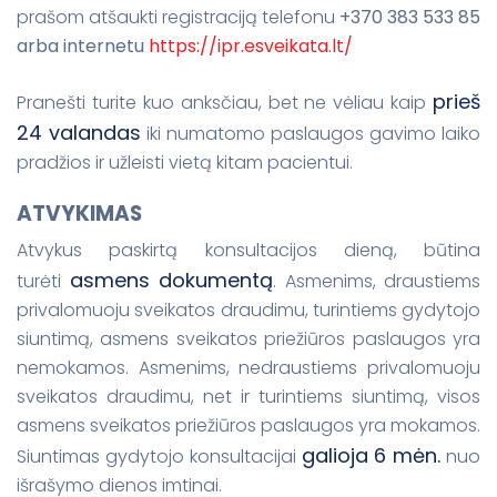
prašom atšaukti registraciją telefonu
+370 383 533 85
arba internetu
https://ipr.esveikata.lt/
prieš
Pranešti turite kuo anksčiau, bet ne vėliau kaip
24 valandas
iki numatomo paslaugos gavimo laiko
pradžios ir užleisti vietą kitam pacientui.
ATVYKIMAS
Atvykus paskirtą konsultacijos dieną, būtina
asmens dokumentą
turėti
.
Asmenims, draustiems
privalomuoju sveikatos draudimu, turintiems gydytojo
siuntimą, asmens sveikatos priežiūros paslaugos yra
nemokamos. Asmenims, nedraustiems privalomuoju
sveikatos draudimu, net ir turintiems siuntimą, visos
asmens sveikatos priežiūros paslaugos yra mokamos.
galioja 6 mėn.
Siuntimas gydytojo konsultacijai
nuo
išrašymo dienos imtinai.