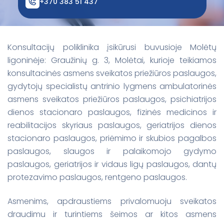
+370 383 51 437
Ankstyvosios pagalbos teikimas
Fizinės medicinos ir reabilitacijos skyrius
Dantų protezavimo kabinetas
Konsultacijų poliklinika įsikūrusi buvusioje Molėtų
ligoninėje: Graužinių g. 3, Molėtai, kurioje teikiamos
konsultacinės asmens sveikatos priežiūros paslaugos,
gydytojų specialistų antrinio lygmens ambulatorinės
asmens sveikatos priežiūros paslaugos,
psichiatrijos
dienos stacionaro paslaugos, fizinės medicinos ir
reabilitacijos skyriaus paslaugos, geriatrijos dienos
stacionaro paslaugos, priėmimo ir skubios pagalbos
paslaugos, slaugos ir palaikomojo gydymo
paslaugos, geriatrijos ir vidaus ligų paslaugos, dantų
protezavimo paslaugos, rentgeno paslaugos.
Asmenims, apdraustiems privalomuoju sveikatos
draudimu ir turintiems šeimos ar kitos asmens