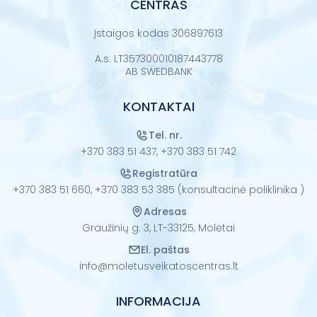
CENTRAS
Įstaigos kodas 306897613
A.s. LT357300010187443778
AB SWEDBANK
KONTAKTAI
Tel. nr.
+370 383 51 437,
+370 383 51 742
Registratūra
+370 383 51 660,
+370 383 53 385 (konsultacinė poliklinika )
Adresas
Graužinių g. 3, LT-33125, Molėtai
El. paštas
info@moletusveikatoscentras.lt
INFORMACIJA