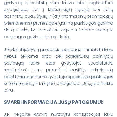
gydytoją specialistą nėra laisvo laiko, registratorė
užregistruos Jus į laukiančiųjų sąrašą bei Jūsų
pasirinktu būdu (ryšių ir (ar) informacinių technologijų
priemonėmis) praneš apie galimą paslaugos gavimo
datą ir laiką, bet ne vėliau kaip per 1 darbo dieną iki
paslaugos gavimo datos ir laiko.
Jei dėl objektyvių priežasčių paslauga numatytu laiku
nebus teikiama arba dėl pasikeitusių aplinkybių
paslaugą teiks kitas gydytojas specialistas,
registratorė Jums praneš ir pasiūlys artimiausią
objektyviai įmanomą gydytojo specialisto paslaugos
suteikimo datą ir laiką bei užregistruos Jūsų pasirinktu
laiku.
SVARBI INFORMACIJA JŪSŲ PATOGUMUI:
Jei negalite atvykti nurodytu konsultacijos laiku