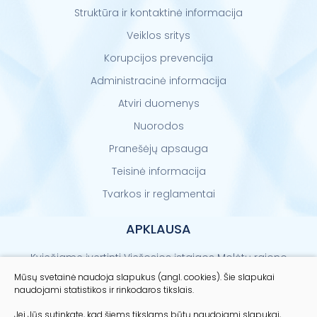
Struktūra ir kontaktinė informacija
Veiklos sritys
Korupcijos prevencija
Administracinė informacija
Atviri duomenys
Nuorodos
Pranešėjų apsauga
Teisinė informacija
Tvarkos ir reglamentai
APKLAUSA
Kviečiame įvertinti Viešosios įstaigos Molėtų rajono
sveikatos centro paslaugų kokybę
Mūsų svetainė naudoja slapukus (angl. cookies). Šie slapukai
naudojami statistikos ir rinkodaros tikslais.
Vertinti
Jei Jūs sutinkate, kad šiems tikslams būtų naudojami slapukai,