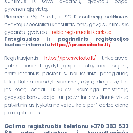
siuntimus iš savo gydančių gydytojų pagal
gyvenamąją vietą.
Planinėms VšĮ Molėtų r. SC Konsultacijų poliklinikos
gydytojų specialistų konsultacijoms, gavę siuntimus iš
gydančių gydytojų,
reikia registruotis iš anksto.
Patogiausias ir pagrindinis registracijos
būdas – internetu
https://ipr.esveikata.lt/
Registruojantis
https://ipr.esveikata.lt/
tinklalapyje,
galima pasirinkti gydytoją specialistą, konsultuojantį
ambulatorinius pacientus, bei išsirinkti patogiausią
laiką.
Būtina nurodyti siuntime įrašytą diagnozę bei
jos kodą pagal TLK-10-AM. Sėkmingą registraciją
gydytojo konsultacijai turi patvirtinti SMS žinutė. Vizito
patvirtinimas įvyksta ne vėliau kaip per 1 darbo dieną
po registracijos.
Galima registruotis telefonu +370 383 533
85
arba atvykus į konsultacinės