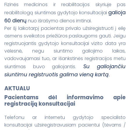
Fizinės medicinos ir reabilitacijos skyriuje pas
galioja
reabilitologą siuntimas gydytojo konsultacijai
60 dienų
nuo išrašymo dienos imtinai.
Per šį laikotarpį pacientas privalo užsiregistruoti į eilę
asmens sveikatos priežiūros paslaugoms gauti. Jeigu
registruojantis gydytojo konsultacijai vizito data yra
vėlesnė, negu siuntimo galiojimo laikas,
vadovaujamasi tuo, ar išankstinės registracijos metu
Su galiojančiu
siuntimas buvo galiojantis.
siuntimu registruotis galima vieną kartą
.
AKTUALU
Pacientams dėl informavimo apie
registraciją konsultacijai
Telefonu ar internetu gydytojo specialisto
konsultacijai užsiregistravusiam pacientui (tėvams /