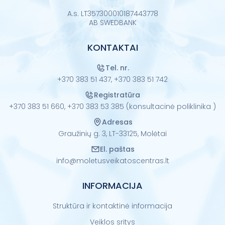
A.s. LT357300010187443778
AB SWEDBANK
KONTAKTAI
Tel. nr.
+370 383 51 437,
+370 383 51 742
Registratūra
+370 383 51 660,
+370 383 53 385 (konsultacinė poliklinika )
Adresas
Graužinių g. 3, LT-33125, Molėtai
El. paštas
info@moletusveikatoscentras.lt
INFORMACIJA
Struktūra ir kontaktinė informacija
Veiklos sritys