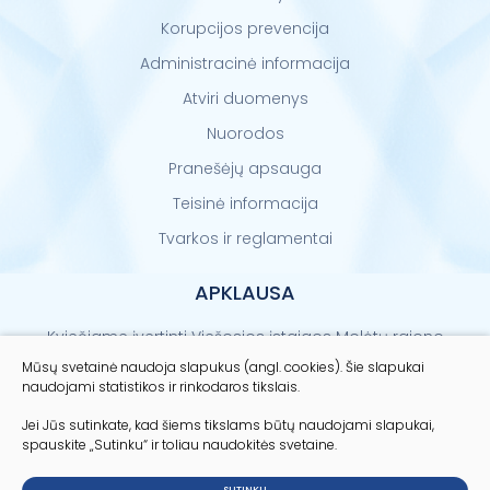
Korupcijos prevencija
Administracinė informacija
Atviri duomenys
Nuorodos
Pranešėjų apsauga
Teisinė informacija
Tvarkos ir reglamentai
APKLAUSA
Kviečiame įvertinti Viešosios įstaigos Molėtų rajono
sveikatos centro paslaugų kokybę
Mūsų svetainė naudoja slapukus (angl. cookies). Šie slapukai
naudojami statistikos ir rinkodaros tikslais.
Vertinti
Jei Jūs sutinkate, kad šiems tikslams būtų naudojami slapukai,
spauskite „Sutinku“ ir toliau naudokitės svetaine.