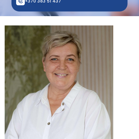
+370 383 51 437
Ankstyvosios pagalbos teikimas
Fizinės medicinos ir reabilitacijos skyrius
Dantų protezavimo kabinetas